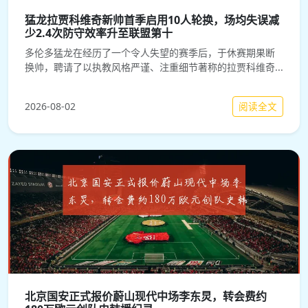
猛龙拉贾科维奇新帅首季启用10人轮换，场均失误减
少2.4次防守效率升至联盟第十
多伦多猛龙在经历了一个令人失望的赛季后，于休赛期果断
换帅，聘请了以执教风格严谨、注重细节著称的拉贾科维奇...
阅读全文
2026-08-02
北京国安正式报价蔚山现代中场李东炅，转会费约