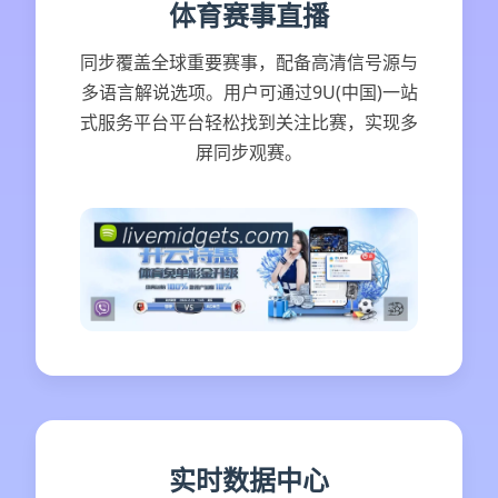
体育赛事直播
同步覆盖全球重要赛事，配备高清信号源与
多语言解说选项。用户可通过9U(中国)一站
式服务平台平台轻松找到关注比赛，实现多
屏同步观赛。
实时数据中心