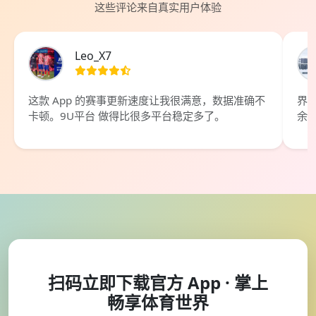
这些评论来自真实用户体验
Leo_X7
这款 App 的赛事更新速度让我很满意，数据准确不
界
卡顿。9U平台 做得比很多平台稳定多了。
余
扫码立即下载官方 App · 掌上
畅享体育世界