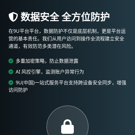
数据安全 全方位防护
在9U平台平台，数据防护不仅是底层机制，更是平台运
营的基本责任。我们从用户访问到操作全流程建立安全
通道，有效防范多类潜在风险。
多重加密策略，防止数据泄露
AI 风控引擎，监测账户异常行为
9U(中国)一站式服务平台支持跨设备安全同步，增强
访问防护