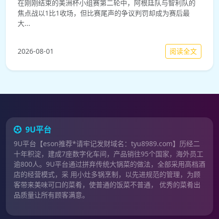
在刚刚结束的美洲杯小组赛第二轮中，阿根廷队与智利队的
焦点战以1比1收场，但比赛尾声的争议判罚却成为赛后最
大...
阅读全文
2026-08-01
9U平台
9U平台【eson推荐*请牢记发财域名：tyu8989.com】历经二
十年积淀，建成7座数字化车间，产品销往95个国家，海外员工
逾800人。9U平台通过拼弃传统大锅菜的做法，全部采用高档酒
店的经营模式，采 用小灶多锅烹制，以先进规范的管理，为顾
客带来美味可口的菜肴，使普通的饭菜不普通， 优秀的菜肴出
品质量让所有顾客满意。