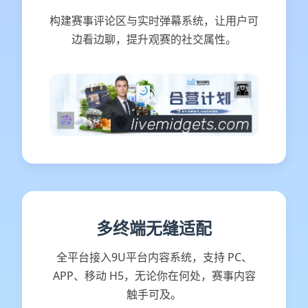
构建赛事评论区与实时弹幕系统，让用户可
边看边聊，提升观赛的社交属性。
多终端无缝适配
全平台接入9U平台内容系统，支持 PC、
APP、移动 H5，无论你在何处，赛事内容
触手可及。