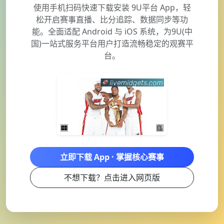
使用手机扫码快速下载安装 9U平台 App，轻
松开启赛事直播、比分追踪、数据同步等功
能。全面适配 Android 与 iOS 系统，为9U(中
国)一站式服务平台用户打造流畅稳定的观赛平
台。
立即下载 App · 掌握核心赛事
不想下载？点击进入网页版