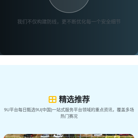
我们不仅构建防线，更不断优化每一个安全细节
精选推荐
9U平台每日甄选9U(中国)一站式服务平台领域的重点资讯，覆盖多场
热门赛况