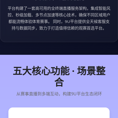
平台构建了一套高可用的全终端直播服务架构，集成智能风
控、秒级加载、多节点加速等核心技术，确保不同区域用户
都能流畅体验体育赛事。 同时，9U平台提供全天候客服支
持与数据同步，致力于打造值得信赖的观赛首选平台。
五大核心功能 · 场景整
合
从赛事直播到多端互动，构建9U平台生态闭环